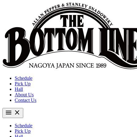
Schedule
Pick Up
Hall
About Us
Contact Us
menu
close
Schedule
Pick Up
Hall