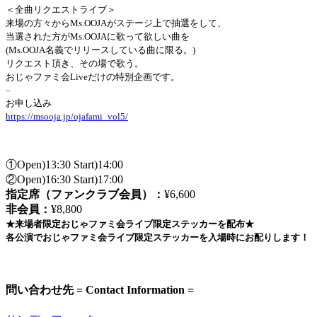
＜全曲リクエストライブ＞
来場の方々からMs.OOJAがステージ上で抽選をして、
当選された方がMs.OOJAに歌って欲しい曲を
(Ms.OOJA名義でリリースしている曲に限る。)
リクエスト頂き、その場で歌う。
おじゃファミ会Liveだけの特別企画です。
–
お申し込み
https://msooja.jp/ojafami_vol5/
①Open)13:30 Start)14:00
②Open)16:30 Start)17:00
指定席（ファンクラブ会員）：
¥6,600
非会員：
¥8,800
★来場者限定おじゃファミ会ライブ限定ステッカーを配布★
各公演でおじゃファミ会ライブ限定ステッカーを入場時にお配りします！
問い合わせ先 = Contact Information =