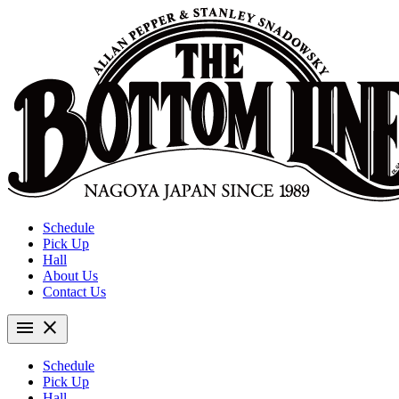
Schedule
Pick Up
Hall
About Us
Contact Us
menu
close
Schedule
Pick Up
Hall