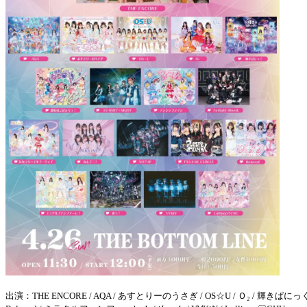
出演：THE ENCORE / AQA / あすとりーのうさぎ / OS☆U / Ｏ₂ / 輝きぱにっく