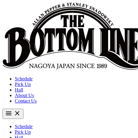
Schedule
Pick Up
Hall
About Us
Contact Us
menu
close
Schedule
Pick Up
Hall