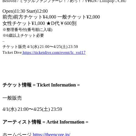
Beloved / ミラクルファンファーレ！ / めっ！ / Y∀KiN / Lollipop♡CHU
Open)11:30 Start)12:00
前売)前方チケット¥4,000 一般チケット¥2,000
女性チケット¥1,000 ★D代￥600別
※整理番号付(番号順に入場)
※6歳以上チケット必要
–
チケット販売 4/1(水) 21:00〜4/25(土) 23:59
Ticket Dive
https://ticketdive.com/event/lc_vol17
チケット情報 = Ticket Information =
一般販売
4/1(水) 21:00〜4/25(土) 23:59
アーティスト情報 = Artist Information =
ホームページ
https://theencore.jp/