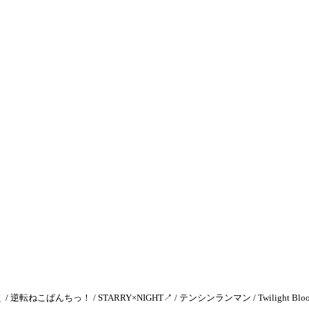
 / 逆転ねこぱんちっ！ / STARRY×NIGHT↗ / テンシンランマン / Twilight Blo