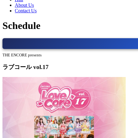
About Us
Contact Us
Schedule
THE ENCORE presents
ラブコール vol.17