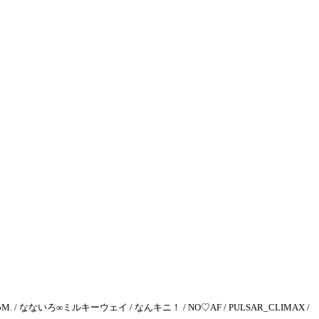
oM. / なないろ∞ミルキーウェイ / なんキニ！ / NO♡AF / PULSAR_CLIMAX /