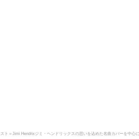
リスト＝Jimi Hendrixジミ・ヘンドリックスの思いを込めた名曲カバーを中