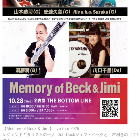
【Memory of Beck & Jimi】Live tour 2026
レジェンドギタリストの一人=Jeff Beckジェフ・ベックと、左利きのギタ