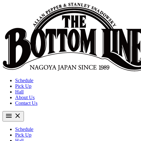
Schedule
Pick Up
Hall
About Us
Contact Us
menu
close
Schedule
Pick Up
Hall