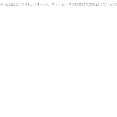
を彩る緻密に計算されたアレンジ。スリーピースの限界に常に挑戦しているバ