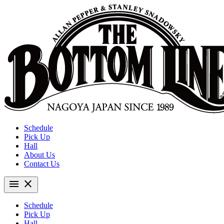
Schedule
Pick Up
Hall
About Us
Contact Us
menu
close
Schedule
Pick Up
Hall