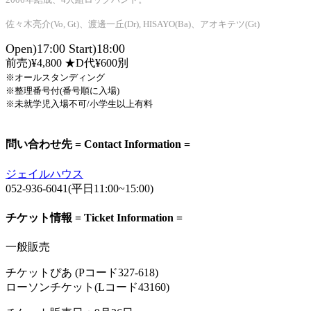
佐々木亮介(Vo, Gt)、渡邊一丘(Dr), HISAYO(Ba)、アオキテツ(Gt)
Open)17:00 Start)18:00
前売)¥4,800
★D代¥600別
※オールスタンディング
※整理番号付(番号順に入場)
※
未就学児入場不可/小学生以上有料
問い合わせ先 = Contact Information =
ジェイルハウス
052-936-6041(平日11:00~15:00)
チケット情報 = Ticket Information =
一般販売
チケットぴあ (Pコード327-618)
ローソンチケット(Lコード43160)