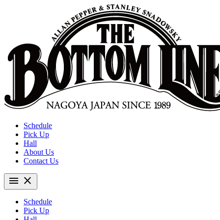
Schedule
Pick Up
Hall
About Us
Contact Us
menu
close
Schedule
Pick Up
Hall