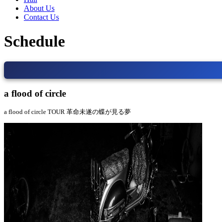
About Us
Contact Us
Schedule
a flood of circle
a flood of circle TOUR 革命未遂の蝶が見る夢