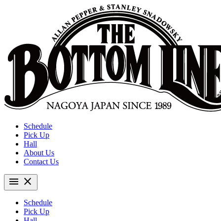
Schedule
Pick Up
Hall
About Us
Contact Us
menu
close
Schedule
Pick Up
Hall