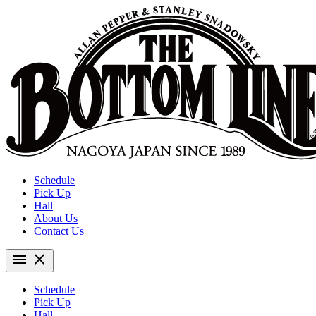
Schedule
Pick Up
Hall
About Us
Contact Us
menu
close
Schedule
Pick Up
Hall