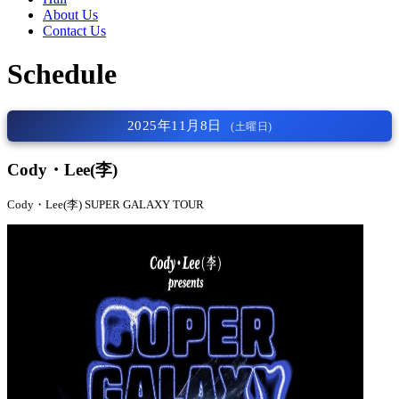
About Us
Contact Us
Schedule
2025年11月8日
(土曜日)
Cody・Lee(李)
Cody・Lee(李) SUPER GALAXY TOUR