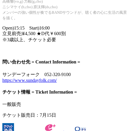
高橋響(vo,g) 力毅(g,cho)
ニシマケイ(b,cho) 原汰輝(ds,cho)
メンバーの強い個性が奏でるBANDサウンドが、聴く者の心に生活の風景
を描く。
Open)15:15 Start)16:00
立見前売)¥4,500 ★D代￥600別
※3歳以上、チケット必要
問い合わせ先 = Contact Information =
サンデーフォーク 052-320-9100
https://www.sundayfolk.com/
チケット情報 = Ticket Information =
一般販売
チケット販売日：
7月15日