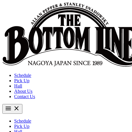
Schedule
Pick Up
Hall
About Us
Contact Us
menu
close
Schedule
Pick Up
Hall